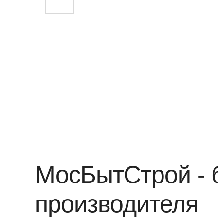
МосБытСтрой - б
производителя